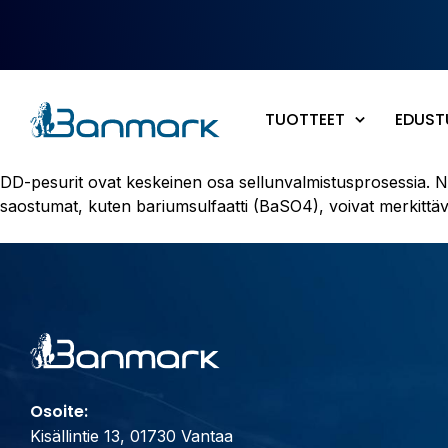
Siirry pääsisältöön
TUOTTEET
EDUST
DD-pesurit ovat keskeinen osa sellunvalmistusprosessia. N
saostumat, kuten bariumsulfaatti (BaSO4), voivat merkittävä
Osoite:
Kisällintie 13, 01730 Vantaa