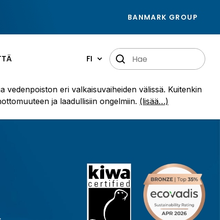
BANMARK GROUP
TTÄ
FI
 vedenpoiston eri valkaisuvaiheiden välissä. Kuitenkin
ottomuuteen ja laadullisiin ongelmiin.
(lisää…)
s