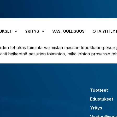
UKSET
YRITYS
VASTUULLISUUS
OTA YHTEY
iiden tehokas toiminta varmistaa massan tehokkaan pesun ja
sti heikentää pesurien toimintaa, mikä johtaa prosessin teh
Tuotteet
Edustukset
Yritys
Vastuullisuu