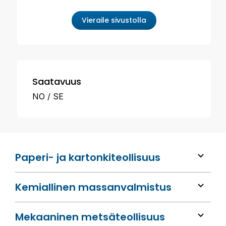
Vieraile sivustolla
Saatavuus
NO
SE
Paperi- ja kartonkiteollisuus
Kemiallinen massan­valmistus
Mekaaninen metsä­teollisuus