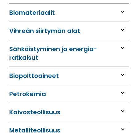
Bio­materiaalit
Vihreän siirtymän alat
Sähköis­tyminen ja energia­
ratkaisut
Bio­polttoaineet
Petrokemia
Kaivos­teollisuus
Metalli­teollisuus