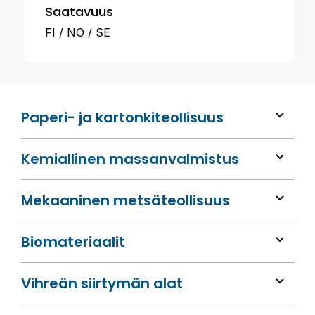
Saatavuus
FI
NO
SE
Paperi- ja kartonkiteollisuus
Kemiallinen massan­valmistus
Mekaaninen metsä­teollisuus
Bio­materiaalit
Vihreän siirtymän alat