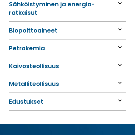
Sähköis­tyminen ja energia­
ratkaisut
Bio­polttoaineet
Petrokemia
Kaivos­teollisuus
Metalli­teollisuus
Edustukset