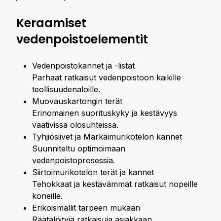
Keraamiset
vedenpoistoelementit
Vedenpoistokannet ja -listat
Parhaat ratkaisut vedenpoistoon kaikille
teollisuudenaloille.
Muovauskartongin terät
Erinomainen suorituskyky ja kestävyys
vaativissa olosuhteissa.
Tyhjiösiivet ja Märkäimurikotelon kannet
Suunniteltu optimoimaan
vedenpoistoprosessia.
Siirtoimurikotelon terät ja kannet
Tehokkaat ja kestävämmät ratkaisut nopeille
koneille.
Erikoismallit tarpeen mukaan
Räätälöityjä ratkaisuja asiakkaan