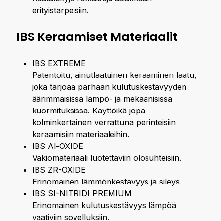
erityistarpeisiin.
IBS Keraamiset Materiaalit
IBS EXTREME
Patentoitu, ainutlaatuinen keraaminen laatu,
joka tarjoaa parhaan kulutuskestävyyden
äärimmäisissä lämpö- ja mekaanisissa
kuormituksissa. Käyttöikä jopa
kolminkertainen verrattuna perinteisiin
keraamisiin materiaaleihin.
IBS Al-OXIDE
Vakiomateriaali luotettaviin olosuhteisiin.
IBS ZR-OXIDE
Erinomainen lämmönkestävyys ja sileys.
IBS SI-NITRIDI PREMIUM
Erinomainen kulutuskestävyys lämpöä
vaativiin sovelluksiin.