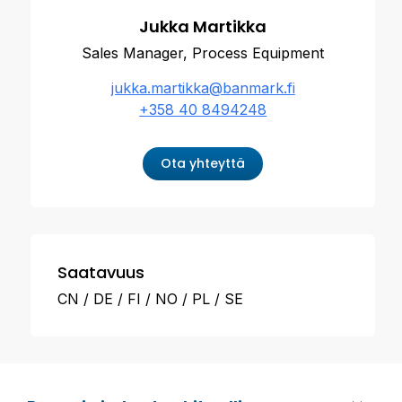
Jukka Martikka
Sales Manager, Process Equipment
jukka.martikka@banmark.fi
+358 40 8494248
Ota yhteyttä
Saatavuus
CN
DE
FI
NO
PL
SE