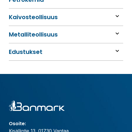
Kaivos­teollisuus
Metalli­teollisuus
Edustukset
Osoite:
Kisällintie 13, 01730 Vantaa