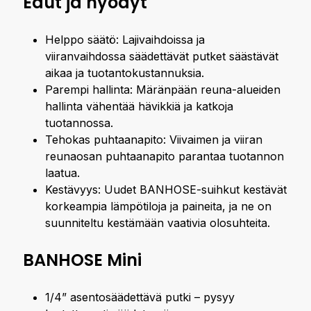
Edut ja hyödyt
Helppo säätö: Lajivaihdoissa ja
viiranvaihdossa säädettävät putket säästävät
aikaa ja tuotantokustannuksia.
Parempi hallinta: Märänpään reuna-alueiden
hallinta vähentää hävikkiä ja katkoja
tuotannossa.
Tehokas puhtaanapito: Viivaimen ja viiran
reunaosan puhtaanapito parantaa tuotannon
laatua.
Kestävyys: Uudet BANHOSE-suihkut kestävät
korkeampia lämpötiloja ja paineita, ja ne on
suunniteltu kestämään vaativia olosuhteita.
BANHOSE Mini
1/4” asentosäädettävä putki – pysyy