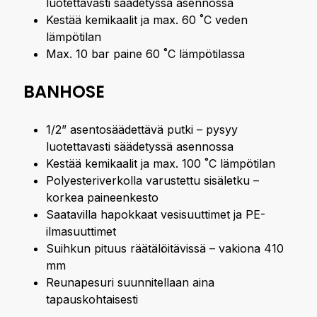
luotettavasti säädetyssä asennossa
Kestää kemikaalit ja max. 60 ˚C veden
lämpötilan
Max. 10 bar paine 60 ˚C lämpötilassa
BANHOSE
1/2” asentosäädettävä putki – pysyy
luotettavasti säädetyssä asennossa
Kestää kemikaalit ja max. 100 ˚C lämpötilan
Polyesteriverkolla varustettu sisäletku –
korkea paineenkesto
Saatavilla hapokkaat vesisuuttimet ja PE-
ilmasuuttimet
Suihkun pituus räätälöitävissä – vakiona 410
mm
Reunapesuri suunnitellaan aina
tapauskohtaisesti