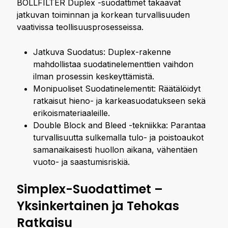
BOLLFILTER Duplex -suodattimet takaavat
jatkuvan toiminnan ja korkean turvallisuuden
vaativissa teollisuusprosesseissa.
Jatkuva Suodatus: Duplex-rakenne
mahdollistaa suodatinelementtien vaihdon
ilman prosessin keskeyttämistä.
Monipuoliset Suodatinelementit: Räätälöidyt
ratkaisut hieno- ja karkeasuodatukseen sekä
erikoismateriaaleille.
Double Block and Bleed -tekniikka: Parantaa
turvallisuutta sulkemalla tulo- ja poistoaukot
samanaikaisesti huollon aikana, vähentäen
vuoto- ja saastumisriskiä.
Simplex-Suodattimet –
Yksinkertainen ja Tehokas
Ratkaisu