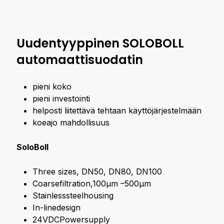
Uudentyyppinen SOLOBOLL
automaattisuodatin
pieni koko
pieni investointi
helposti liitettävä tehtaan käyttöjärjestelmään
koeajo mahdollisuus
SoloBoll
Three sizes, DN50, DN80, DN100
Coarsefiltration,100μm –500μm
Stainlesssteelhousing
In-linedesign
24VDCPowersupply