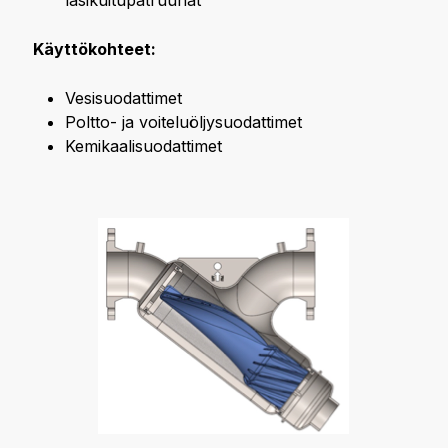
lasikuitupatruunat
Käyttökohteet:
Vesisuodattimet
Poltto- ja voiteluöljysuodattimet
Kemikaalisuodattimet