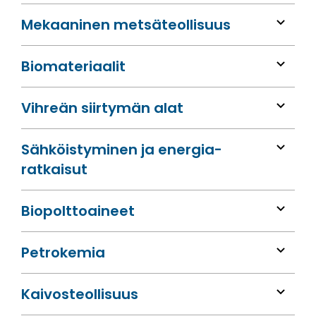
Mekaaninen metsä­teollisuus
Bio­materiaalit
Vihreän siirtymän alat
Sähköis­tyminen ja energia­
ratkaisut
Bio­polttoaineet
Petrokemia
Kaivos­teollisuus