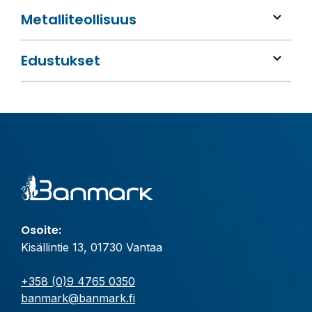
Metalli­teollisuus
Edustukset
Osoite:
Kisällintie 13, 01730 Vantaa
+358 (0)9 4765 0350
banmark@banmark.fi