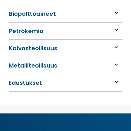
Bio­polttoaineet
Petrokemia
Kaivos­teollisuus
Metalli­teollisuus
Edustukset