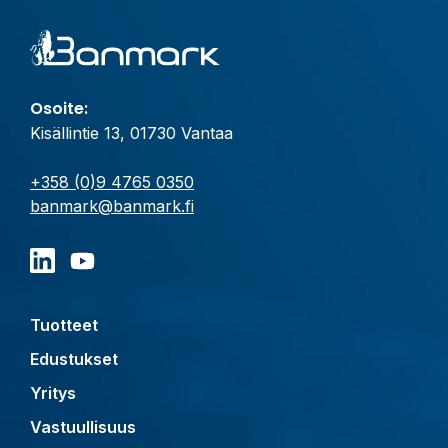
Osoite:
Kisällintie 13, 01730 Vantaa
+358 (0)9 4765 0350
banmark@banmark.fi
Tuotteet
Edustukset
Yritys
Vastuullisuus