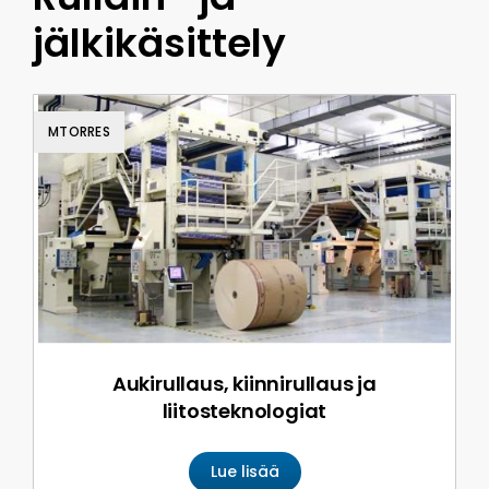
jälkikäsittely
MTORRES
Aukirullaus, kiinnirullaus ja
liitosteknologiat
Lue lisää