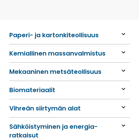
Paperi- ja kartonkiteollisuus
Kemiallinen massan­valmistus
Mekaaninen metsä­teollisuus
Bio­materiaalit
Vihreän siirtymän alat
Sähköis­tyminen ja energia­
ratkaisut