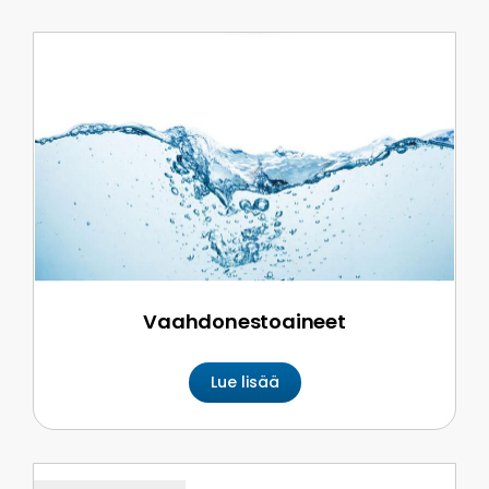
Vaahdon­estoaineet
Lue lisää