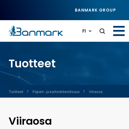
Siirry pääsisältöön
BANMARK GROUP
FI
Tuotteet
Tuotteet
Paperi- ja kartonkiteollisuus
Viiraosa
Viiraosa