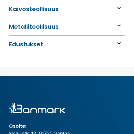
Kaivos­teollisuus
Metalli­teollisuus
Edustukset
Osoite:
Kisällintie 13, 01730 Vantaa