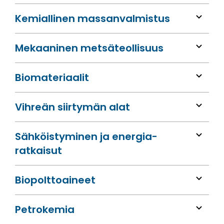
Kemiallinen massan­valmistus
Mekaaninen metsä­teollisuus
Bio­materiaalit
Vihreän siirtymän alat
Sähköis­tyminen ja energia­
ratkaisut
Bio­polttoaineet
Petrokemia