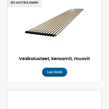
IBS AUSTRIA GMBH
Vesikalusteet, keraamit, muovit
Lue lisää