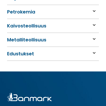
Petrokemia
Kaivos­teollisuus
Metalli­teollisuus
Edustukset