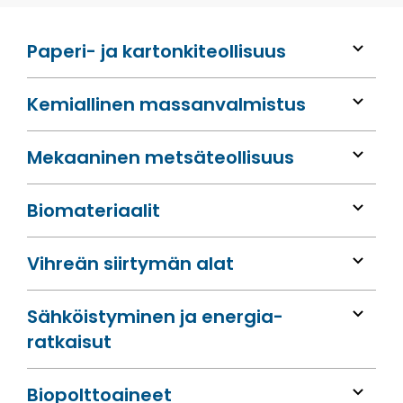
Paperi- ja kartonkiteollisuus
Kemiallinen massan­valmistus
Mekaaninen metsä­teollisuus
Bio­materiaalit
Vihreän siirtymän alat
Sähköis­tyminen ja energia­
ratkaisut
Bio­polttoaineet