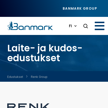
Siirry pääsisältöön
BANMARK GROUP
FI
Laite- ja kudos­­
edustukset
Edustukset
Renk Group