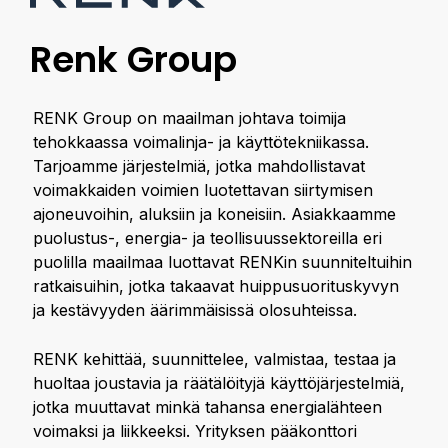
Renk Group
RENK Group on maailman johtava toimija
tehokkaassa voimalinja- ja käyttötekniikassa.
Tarjoamme järjestelmiä, jotka mahdollistavat
voimakkaiden voimien luotettavan siirtymisen
ajoneuvoihin, aluksiin ja koneisiin. Asiakkaamme
puolustus-, energia- ja teollisuussektoreilla eri
puolilla maailmaa luottavat RENKin suunniteltuihin
ratkaisuihin, jotka takaavat huippusuorituskyvyn
ja kestävyyden äärimmäisissä olosuhteissa.
RENK kehittää, suunnittelee, valmistaa, testaa ja
huoltaa joustavia ja räätälöityjä käyttöjärjestelmiä,
jotka muuttavat minkä tahansa energialähteen
voimaksi ja liikkeeksi. Yrityksen pääkonttori