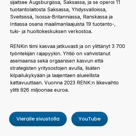
sijaitsee Augsburgissa, Saksassa, ja se operoi 11
tuotantolaitosta Saksassa, Yhdysvalloissa,
Sveitsissä, Isossa-Britanniassa, Ranskassa ja
Intiassa osana maailmanlaajuista 19 tuotanto-,
tuki- ja huoltokeskuksen verkostoa.
RENKin tiimi kasvaa jatkuvasti ja on ylittänyt 3 700
työntekijän rajapyykin. Yhtiö on vahvistanut
asemaansa sekä orgaanisen kasvun että
strategisten yritysostojen avulla, lisäten
kilpailukykyään ja laajentaen alueellista
kattavuuttaan. Vuonna 2023 RENK:n liikevaihto
ylitti 926 miljoonaa euroa.
Vieraile sivustolla
YouTube