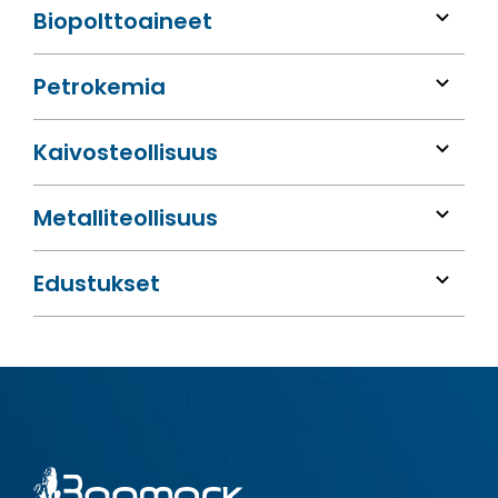
Bio­polttoaineet
Petrokemia
Kaivos­teollisuus
Metalli­teollisuus
Edustukset