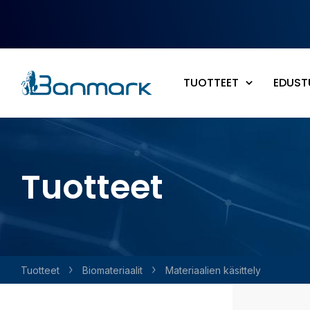
Siirry pääsisältöön
TUOTTEET
EDUST
Tuotteet
Tuotteet
Bio­materiaalit
Materiaalien käsittely