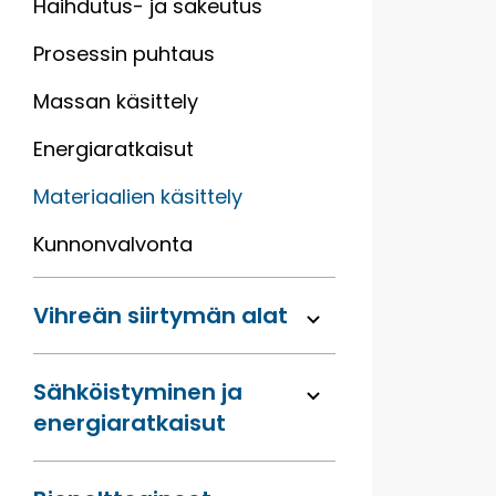
Haihdutus- ja sakeutus
Prosessin puhtaus
Massan käsittely
Energiaratkaisut
Materiaalien käsittely
Kunnonvalvonta
Vihreän siirtymän alat
Sähköis­tyminen ja
energia­ratkaisut