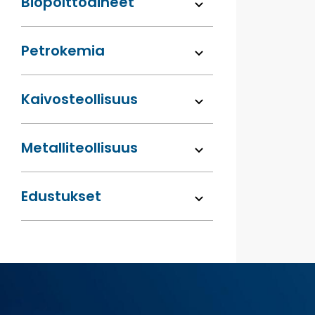
Bio­polttoaineet
Petrokemia
Kaivos­teollisuus
Metalli­teollisuus
Edustukset