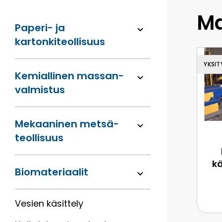
Ma
Paperi- ja
kartonkiteollisuus
YKSIT
Kemiallinen massan­
valmistus
Mekaaninen metsä­
teollisuus
kä
Bio­materiaalit
Vesien käsittely