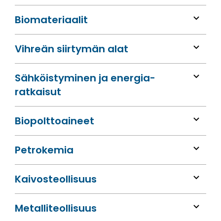
Bio­materiaalit
Vihreän siirtymän alat
Sähköis­tyminen ja energia­
ratkaisut
Bio­polttoaineet
Petrokemia
Kaivos­teollisuus
Metalli­teollisuus