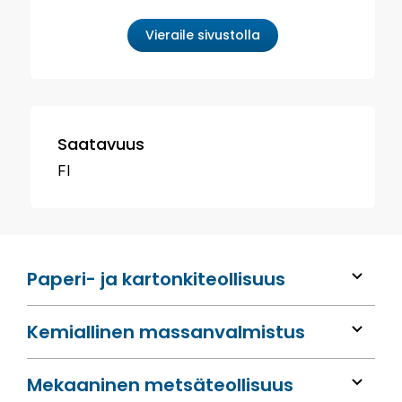
Vieraile sivustolla
Saatavuus
FI
Paperi- ja kartonkiteollisuus
Kemiallinen massan­valmistus
Mekaaninen metsä­teollisuus