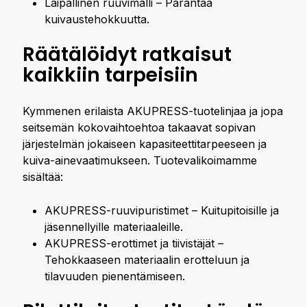
Laipallinen ruuvimalli – Parantaa
kuivaustehokkuutta.
Räätälöidyt ratkaisut
kaikkiin tarpeisiin
Kymmenen erilaista AKUPRESS-tuotelinjaa ja jopa
seitsemän kokovaihtoehtoa takaavat sopivan
järjestelmän jokaiseen kapasiteettitarpeeseen ja
kuiva-ainevaatimukseen. Tuotevalikoimamme
sisältää:
AKUPRESS-ruuvipuristimet – Kuitupitoisille ja
jäsennellyille materiaaleille.
AKUPRESS-erottimet ja tiivistäjät –
Tehokkaaseen materiaalin erotteluun ja
tilavuuden pienentämiseen.