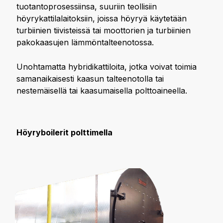
tuotantoprosessiinsa, suuriin teollisiin
höyrykattilalaitoksiin, joissa höyryä käytetään
turbiinien tiivisteissä tai moottorien ja turbiinien
pakokaasujen lämmöntalteenotossa.
Unohtamatta hybridikattiloita, jotka voivat toimia
samanaikaisesti kaasun talteenotolla tai
nestemäisellä tai kaasumaisella polttoaineella.
Höyryboilerit polttimella