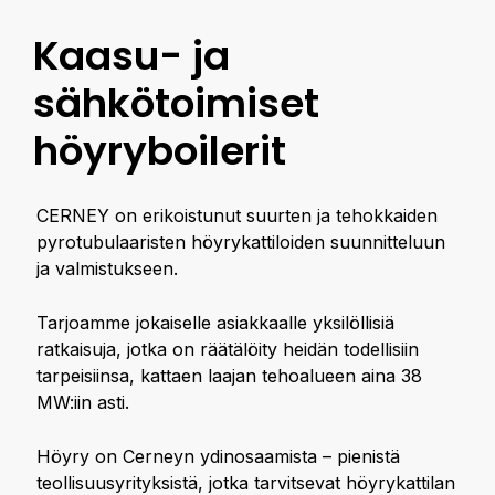
Kaasu- ja
sähkötoimiset
höyryboilerit
CERNEY on erikoistunut suurten ja tehokkaiden
pyrotubulaaristen höyrykattiloiden suunnitteluun
ja valmistukseen.
Tarjoamme jokaiselle asiakkaalle yksilöllisiä
ratkaisuja, jotka on räätälöity heidän todellisiin
tarpeisiinsa, kattaen laajan tehoalueen aina 38
MW:iin asti.
Höyry on Cerneyn ydinosaamista – pienistä
teollisuusyrityksistä, jotka tarvitsevat höyrykattilan