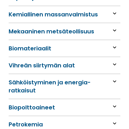
Kemiallinen massan­valmistus
Mekaaninen metsä­teollisuus
Bio­materiaalit
Vihreän siirtymän alat
Sähköis­tyminen ja energia­
ratkaisut
Bio­polttoaineet
Petrokemia