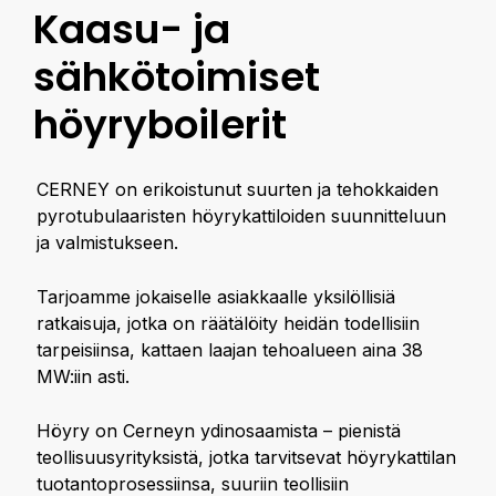
Kaasu- ja
sähkötoimiset
höyryboilerit
CERNEY on erikoistunut suurten ja tehokkaiden
pyrotubulaaristen höyrykattiloiden suunnitteluun
ja valmistukseen.
Tarjoamme jokaiselle asiakkaalle yksilöllisiä
ratkaisuja, jotka on räätälöity heidän todellisiin
tarpeisiinsa, kattaen laajan tehoalueen aina 38
MW:iin asti.
Höyry on Cerneyn ydinosaamista – pienistä
teollisuusyrityksistä, jotka tarvitsevat höyrykattilan
tuotantoprosessiinsa, suuriin teollisiin