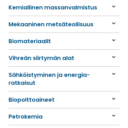
Kemiallinen massan­valmistus
Mekaaninen metsä­teollisuus
Bio­materiaalit
Vihreän siirtymän alat
Sähköis­tyminen ja energia­
ratkaisut
Bio­polttoaineet
Petrokemia