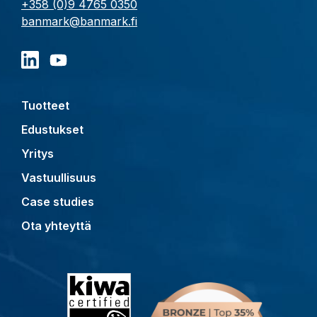
+358 (0)9 4765 0350
banmark@banmark.fi
Tuotteet
Edustukset
Yritys
Vastuullisuus
Case studies
Ota yhteyttä