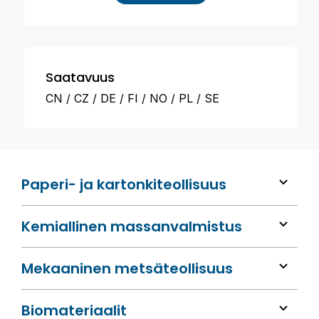
Saatavuus
CN
CZ
DE
FI
NO
PL
SE
Paperi- ja kartonkiteollisuus
Kemiallinen massan­valmistus
Mekaaninen metsä­teollisuus
Bio­materiaalit