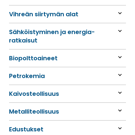
Vihreän siirtymän alat
Sähköis­tyminen ja energia­
ratkaisut
Bio­polttoaineet
Petrokemia
Kaivos­teollisuus
Metalli­teollisuus
Edustukset