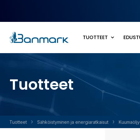
Siirry pääsisältöön
TUOTTEET
EDUST
Tuotteet
Tuotteet
Sähköis­tyminen ja energia­ratkaisut
Kuumaöljy-