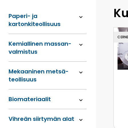
Ku
Paperi- ja
kartonkiteollisuus
CERN
Kemiallinen massan­
valmistus
Mekaaninen metsä­
teollisuus
Bio­materiaalit
Vihreän siirtymän alat