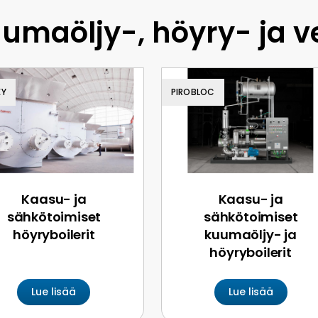
umaöljy-, höyry- ja ve
EY
PIROBLOC
Kaasu- ja
Kaasu- ja
sähkötoimiset
sähkötoimiset
höyryboilerit
kuumaöljy- ja
höyryboilerit
Lue lisää
Lue lisää