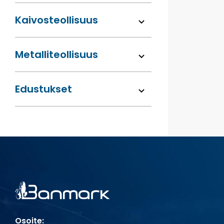
Kaivos­teollisuus
Metalli­teollisuus
Edustukset
Osoite: