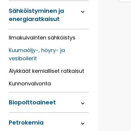
Sähköis­tyminen ja
energia­ratkaisut
Ilma­kuivainten sähköistys
Kuumaöljy-, höyry- ja
vesiboilerit
Älykkäät kemialliset ratkaisut
Kunnonvalvonta
Bio­polttoaineet
Petrokemia