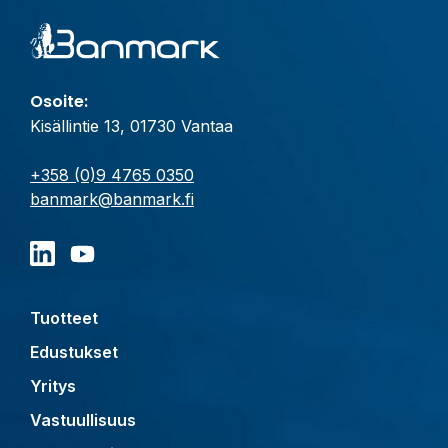
Osoite:
Kisällintie 13, 01730 Vantaa
+358 (0)9 4765 0350
banmark@banmark.fi
Tuotteet
Edustukset
Yritys
Vastuullisuus