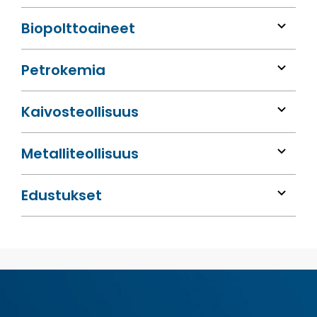
Bio­polttoaineet
Petrokemia
Kaivos­teollisuus
Metalli­teollisuus
Edustukset