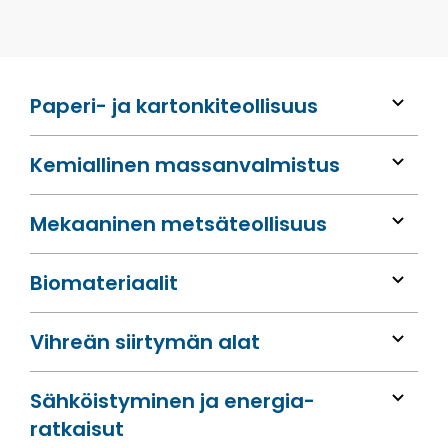
Paperi- ja kartonkiteollisuus
Kemiallinen massan­valmistus
Mekaaninen metsä­teollisuus
Bio­materiaalit
Vihreän siirtymän alat
Sähköis­tyminen ja energia­
ratkaisut