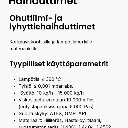
Haihduttimet
Ohutfilmi- ja
lyhyttiehaihduttimet
Korkeaviskoottisille ja lämpötilaherkille
materiaaleille.
Tyypilliset käyttöparametrit
Lämpötila: ≤ 390 °C
Tyhjiö: ≥ 0,001 mbar abs.
Syöttö: 10 kg/h – 15 000 kg/h
Viskositeetti: enintään 10 000 mPas
(erityistapauksissa jopa 5 000 Pas)
Suorituskyky: ATEX, GMP, API
Materiaalit: Hiiliteräs, Hastelloy, titaani,
ruostumaton teräs (1.4301, 1.4404, 1.4562,