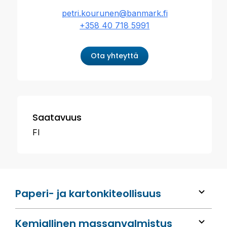
petri.kourunen@banmark.fi
+358 40 718 5991
Ota yhteyttä
Saatavuus
FI
Paperi- ja kartonkiteollisuus
Kemiallinen massan­valmistus