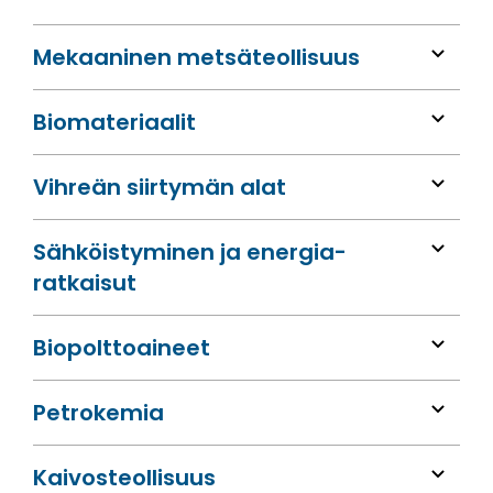
Mekaaninen metsä­teollisuus
Bio­materiaalit
Vihreän siirtymän alat
Sähköis­tyminen ja energia­
ratkaisut
Bio­polttoaineet
Petrokemia
Kaivos­teollisuus