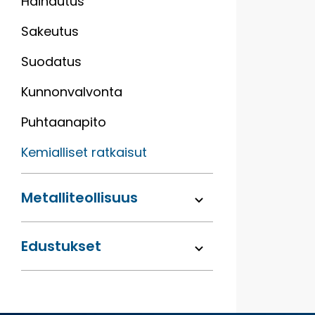
Haihdutus
Sakeutus
Suodatus
Kunnonvalvonta
Puhtaanapito
Kemialliset ratkaisut
Metalli­teollisuus
Edustukset