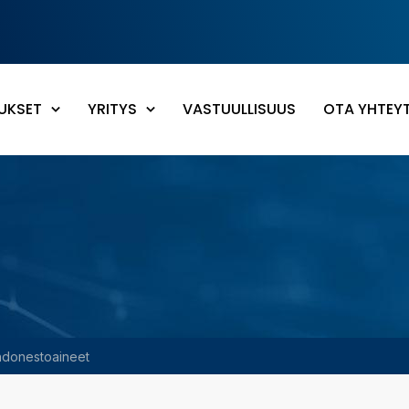
UKSET
YRITYS
VASTUULLISUUS
OTA YHTEY
don­estoaineet