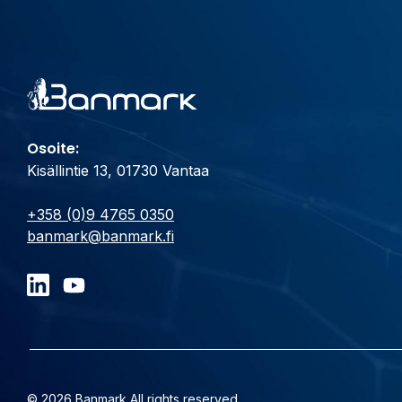
Osoite:
Kisällintie 13, 01730 Vantaa
+358 (0)9 4765 0350
banmark@banmark.fi
© 2026 Banmark All rights reserved.