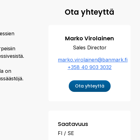
Ota yhteyttä
essien
Marko Virolainen
Sales Director
peisiin
sivesistä.
marko.virolainen@banmark.fi
+358 40 903 3032
la on
ssäästöjä.
Ota yhteyttä
Saatavuus
FI
SE