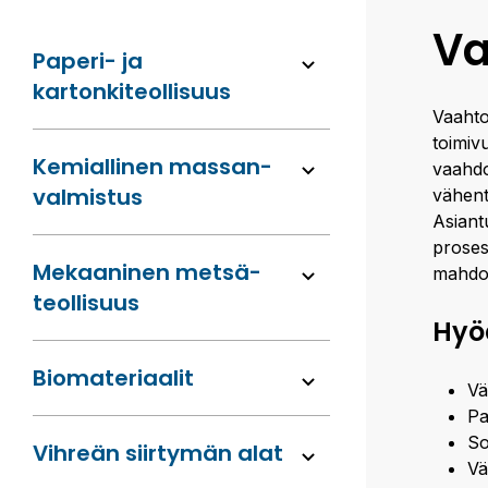
Va
Paperi- ja
kartonkiteollisuus
Vaahto
toimiv
Kemiallinen massan­
vaahdon
valmistus
vähent
Asiant
proses
Mekaaninen metsä­
mahdol
teollisuus
Hyö
Bio­materiaalit
Vä
Pa
So
Vihreän siirtymän alat
Vä