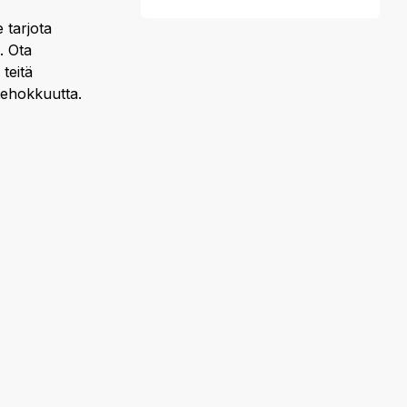
 tarjota
. Ota
teitä
tehokkuutta.