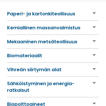
Paperi- ja kartonkiteollisuus
Kemiallinen massan­valmistus
Mekaaninen metsä­teollisuus
Bio­materiaalit
Vihreän siirtymän alat
Sähköis­tyminen ja energia­
ratkaisut
Bio­polttoaineet