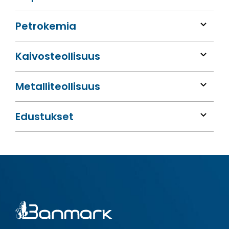
Petrokemia
Kaivos­teollisuus
Metalli­teollisuus
Edustukset