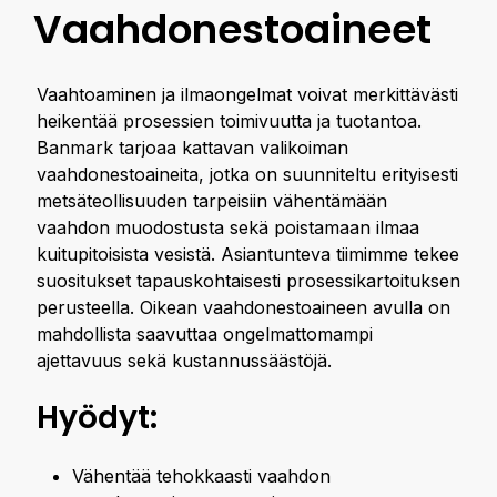
Vaahdon­estoaineet
Vaahtoaminen ja ilmaongelmat voivat merkittävästi
heikentää prosessien toimivuutta ja tuotantoa.
Banmark tarjoaa kattavan valikoiman
vaahdonestoaineita, jotka on suunniteltu erityisesti
metsäteollisuuden tarpeisiin vähentämään
vaahdon muodostusta sekä poistamaan ilmaa
kuitupitoisista vesistä. Asiantunteva tiimimme tekee
suositukset tapauskohtaisesti prosessikartoituksen
perusteella. Oikean vaahdonestoaineen avulla on
mahdollista saavuttaa ongelmattomampi
ajettavuus sekä kustannussäästöjä.
Hyödyt:
Vähentää tehokkaasti vaahdon