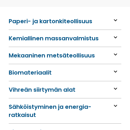
Paperi- ja kartonkiteollisuus
Kemiallinen massan­valmistus
Mekaaninen metsä­teollisuus
Bio­materiaalit
Vihreän siirtymän alat
Sähköis­tyminen ja energia­
ratkaisut