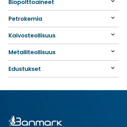
Bio­polttoaineet
Petrokemia
Kaivos­teollisuus
Metalli­teollisuus
Edustukset