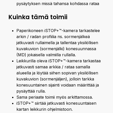
pysäytyksen missä tahansa kohdassa rataa
Kuinka tämä toimii
Paperikoneen iSTOP+™-kamera tarkastelee
arkin / radan profiilia ns. sormenjälkeä
jatkuvasti rullaimella ja tallentaa yksilöllisen
kuvakuvion (sormenjälki) konesuunnassa
(MD) jokaisella valmiilla rullalla.
Leikkurilla oleva iSTOP+™-kamera tarkastaa
jatkuvasti samaa arkkia / rataa samalla
alueella ja löytää siihen sopivan yksilöllisen
kuvakuvion (sormenjäljen), jolloin tarkka
konesuuntainen sijainti voidaan määrittää ja
pysäyttää rulla.
Sama periaate toimii myös arkittamossa.
iSTOP+™ siirtää jatkuvasti konesuuntaisen
kartan leikkurin ohjelmistoon.