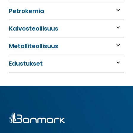
Petrokemia
Kaivos­teollisuus
Metalli­teollisuus
Edustukset