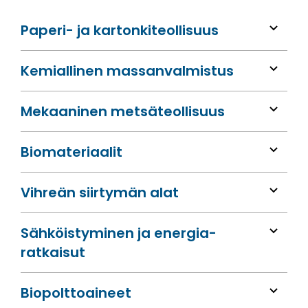
Paperi- ja kartonkiteollisuus
Kemiallinen massan­valmistus
Mekaaninen metsä­teollisuus
Bio­materiaalit
Vihreän siirtymän alat
Sähköis­tyminen ja energia­
ratkaisut
Bio­polttoaineet