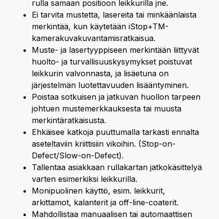
rulla samaan positioon leikkurilla jne.
Ei tarvita mustetta, lasereita tai minkäänlaista
merkintää, kun käytetään iStop+TM-
kamerakuvakuvantamisratkaisua.
Muste- ja lasertyyppiseen merkintään liittyvät
huolto- ja turvallisuuskysymykset poistuvat
leikkurin valvonnasta, ja lisäetuna on
järjestelmän luotettavuuden lisääntyminen.
Poistaa sotkuisen ja jatkuvan huollon tarpeen
johtuen mustemerkkauksesta tai muusta
merkintäratkaisusta.
Ehkäisee katkoja puuttumalla tarkasti ennalta
aseteltaviin kriittisiin vikoihin. (Stop-on-
Defect/Slow-on-Defect).
Tallentaa asiakkaan rullakartan jatkokäsittelyä
varten esimerkiksi leikkurilla.
Monipuolinen käyttö, esim. leikkurit,
arkittamot, kalanterit ja off-line-coaterit.
Mahdollistaa manuaalisen tai automaattisen