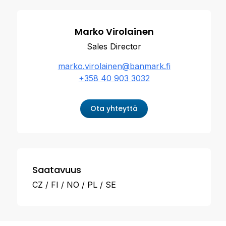
Marko Virolainen
Sales Director
marko.virolainen@banmark.fi
+358 40 903 3032
Ota yhteyttä
Saatavuus
CZ
FI
NO
PL
SE