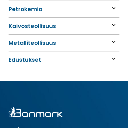
Petrokemia
Kaivos­teollisuus
Metalli­teollisuus
Edustukset