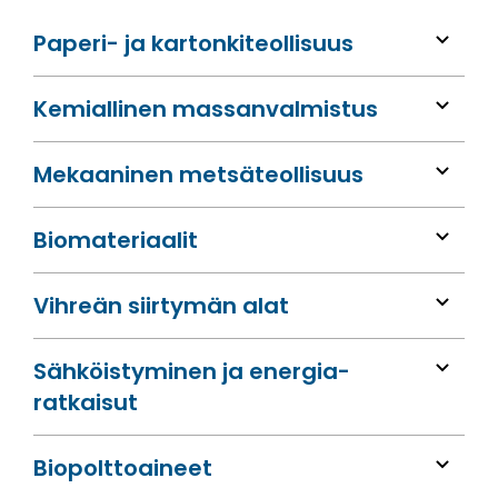
Paperi- ja kartonkiteollisuus
Kemiallinen massan­valmistus
Mekaaninen metsä­teollisuus
Bio­materiaalit
Vihreän siirtymän alat
Sähköis­tyminen ja energia­
ratkaisut
Bio­polttoaineet