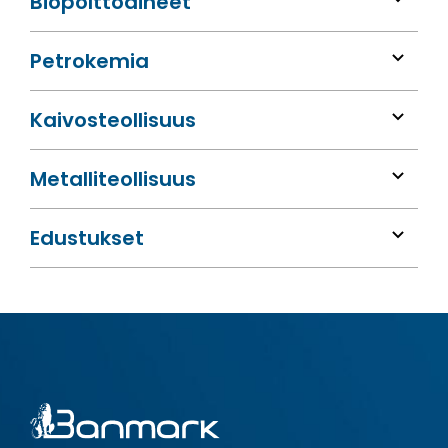
Bio­polttoaineet
Petrokemia
Kaivos­teollisuus
Metalli­teollisuus
Edustukset