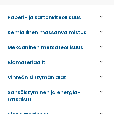
Paperi- ja kartonkiteollisuus
Kemiallinen massan­valmistus
Mekaaninen metsä­teollisuus
Bio­materiaalit
Vihreän siirtymän alat
Sähköis­tyminen ja energia­
ratkaisut