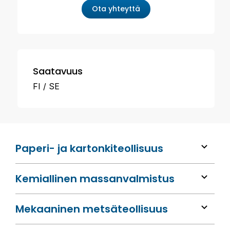
Ota yhteyttä
Saatavuus
FI
SE
Paperi- ja kartonkiteollisuus
Kemiallinen massan­valmistus
Mekaaninen metsä­teollisuus