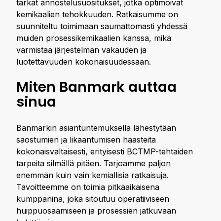
tarkat annostelusuositukset, jotka optimoivat
kemikaalien tehokkuuden. Ratkaisumme on
suunniteltu toimimaan saumattomasti yhdessä
muiden prosessikemikaalien kanssa, mikä
varmistaa järjestelmän vakauden ja
luotettavuuden kokonaisuudessaan.
Miten Banmark auttaa
sinua
Banmarkin asiantuntemuksella lähestytään
saostumien ja likaantumisen haasteita
kokonaisvaltaisesti, erityisesti BCTMP-tehtaiden
tarpeita silmällä pitäen. Tarjoamme paljon
enemmän kuin vain kemiallisia ratkaisuja.
Tavoitteemme on toimia pitkäaikaisena
kumppanina, joka sitoutuu operatiiviseen
huippuosaamiseen ja prosessien jatkuvaan