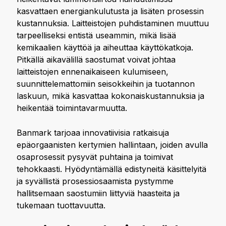
kasvattaen energiankulutusta ja lisäten prosessin
kustannuksia. Laitteistojen puhdistaminen muuttuu
tarpeelliseksi entistä useammin, mikä lisää
kemikaalien käyttöä ja aiheuttaa käyttökatkoja.
Pitkällä aikavälillä saostumat voivat johtaa
laitteistojen ennenaikaiseen kulumiseen,
suunnittelemattomiin seisokkeihin ja tuotannon
laskuun, mikä kasvattaa kokonaiskustannuksia ja
heikentää toimintavarmuutta.
Banmark tarjoaa innovatiivisia ratkaisuja
epäorgaanisten kertymien hallintaan, joiden avulla
osaprosessit pysyvät puhtaina ja toimivat
tehokkaasti. Hyödyntämällä edistyneitä käsittelyitä
ja syvällistä prosessiosaamista pystymme
hallitsemaan saostumiin liittyviä haasteita ja
tukemaan tuottavuutta.