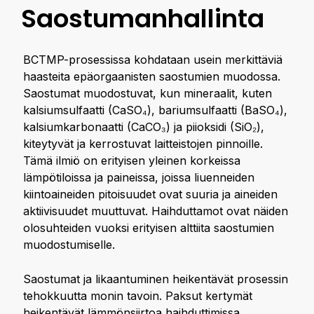
Saostumanhallinta
BCTMP-prosessissa kohdataan usein merkittäviä
haasteita epäorgaanisten saostumien muodossa.
Saostumat muodostuvat, kun mineraalit, kuten
kalsiumsulfaatti (CaSO₄), bariumsulfaatti (BaSO₄),
kalsiumkarbonaatti (CaCO₃) ja piioksidi (SiO₂),
kiteytyvät ja kerrostuvat laitteistojen pinnoille.
Tämä ilmiö on erityisen yleinen korkeissa
lämpötiloissa ja paineissa, joissa liuenneiden
kiintoaineiden pitoisuudet ovat suuria ja aineiden
aktiivisuudet muuttuvat. Haihduttamot ovat näiden
olosuhteiden vuoksi erityisen alttiita saostumien
muodostumiselle.
Saostumat ja likaantuminen heikentävät prosessin
tehokkuutta monin tavoin. Paksut kertymät
heikentävät lämmönsiirtoa haihduttimissa