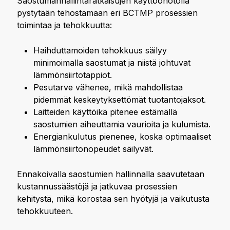
Saostumanhallintaratkaisujen käyttöönotolla
pystytään tehostamaan eri BCTMP prosessien
toimintaa ja tehokkuutta:
Haihduttamoiden tehokkuus säilyy
minimoimalla saostumat ja niistä johtuvat
lämmönsiirtotappiot.
Pesutarve vähenee, mikä mahdollistaa
pidemmät keskeytyksettömät tuotantojaksot.
Laitteiden käyttöikä pitenee estämällä
saostumien aiheuttamia vaurioita ja kulumista.
Energiankulutus pienenee, koska optimaaliset
lämmönsiirtonopeudet säilyvät.
Ennakoivalla saostumien hallinnalla saavutetaan
kustannussäästöjä ja jatkuvaa prosessien
kehitystä, mikä korostaa sen hyötyjä ja vaikutusta
tehokkuuteen.