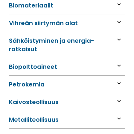
Bio­materiaalit
Vihreän siirtymän alat
Sähköis­tyminen ja energia­
ratkaisut
Bio­polttoaineet
Petrokemia
Kaivos­teollisuus
Metalli­teollisuus