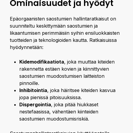
Ominaisuudet ja hyödyt
Epäorgaanisten saostumien hallintaratkaisut on
suunniteltu keskittymään saostumien ja
likaantumisen perimmäisiin syihin ensiluokkaisten
tuotteiden ja teknologioiden kautta. Ratkaisuissa
hyödynnetään:
Kidemodifikaatiota
, joka muuttaa kiteiden
rakennetta estäen kovien ja kiinnittyvien
saostumien muodostumisen laitteiston
pinnoille.
Inhibitointia
, joka häiritsee kiteiden kasvua
jopa pienissä pitoisuuksissa.
Dispergointia
, joka pitää hiukkaset
nestefaasissa, vähentäen kiinteiden
saostumien muodostumisriskiä.