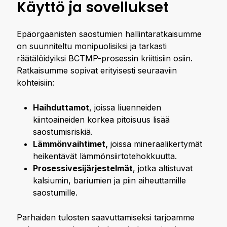
Käyttö ja sovellukset
Epäorgaanisten saostumien hallintaratkaisumme
on suunniteltu monipuolisiksi ja tarkasti
räätälöidyiksi BCTMP-prosessin kriittisiin osiin.
Ratkaisumme sopivat erityisesti seuraaviin
kohteisiin:
Haihduttamot
, joissa liuenneiden
kiintoaineiden korkea pitoisuus lisää
saostumisriskiä.
Lämmönvaihtimet,
joissa mineraalikertymät
heikentävät lämmönsiirtotehokkuutta.
Prosessivesijärjestelmät
, jotka altistuvat
kalsiumin, bariumien ja piin aiheuttamille
saostumille.
Parhaiden tulosten saavuttamiseksi tarjoamme