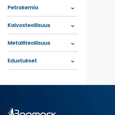
Petrokemia
Kaivos­teollisuus
Metalli­teollisuus
Edustukset