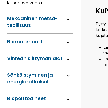
Kunnon­valvonta
Kui
Mekaaninen metsä­
Pysty- 
teollisuus
korkeav
kuljet
Bio­materiaalit
La
vä
Vihreän siirtymän alat
La
pi
Sähköis­tyminen ja
energia­ratkaisut
Bio­polttoaineet