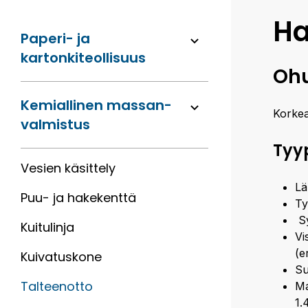
Ha
Paperi- ja
kartonkiteollisuus
Ohu
Kemiallinen massan­
Korkeav
valmistus
Tyyp
Vesien käsittely
Lä
Puu- ja hakekenttä
Ty
Sy
Kuitulinja
Vi
(e
Kuivatuskone
Su
Talteenotto
Ma
1.