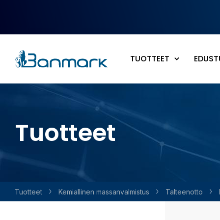
Siirry pääsisältöön
TUOTTEET
EDUST
Tuotteet
Tuotteet
Kemiallinen massan­valmistus
Talteenotto