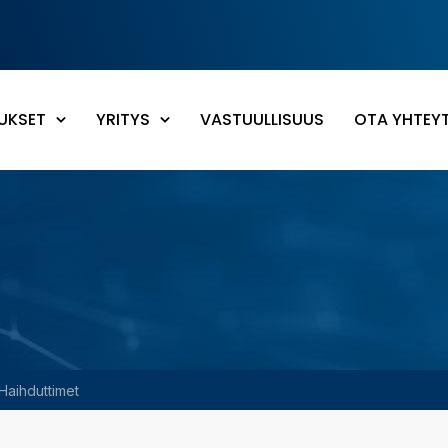
UKSET
YRITYS
VASTUULLISUUS
OTA YHTEY
Haihduttimet