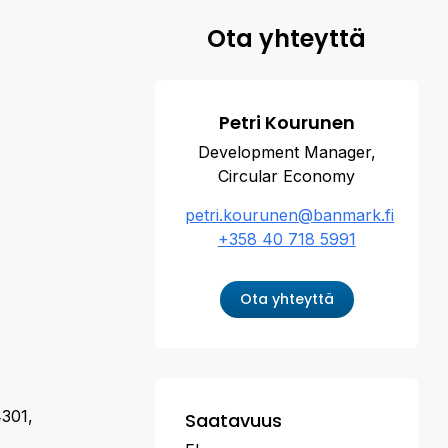
Ota yhteyttä
Petri Kourunen
Development Manager,
Circular Economy
petri.kourunen@banmark.fi
+358 40 718 5991
Ota yhteyttä
4301,
Saatavuus