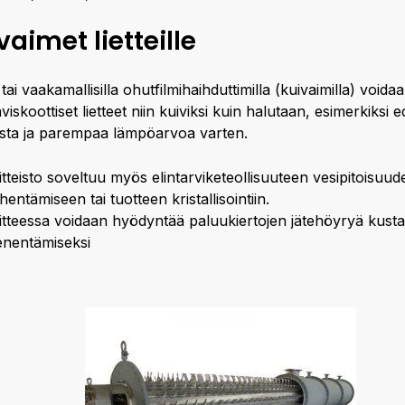
vaimet lietteille
tai vaakamallisilla ohutfilmihaihduttimilla (kuivaimilla) voida
iskoottiset lietteet niin kuiviksi kuin halutaan, esimerkiksi 
usta ja parempaa lämpöarvoa varten.
itteisto soveltuu myös elintarviketeollisuuteen vesipitoisuud
hentämiseen tai tuotteen kristallisointiin.
itteessa voidaan hyödyntää paluukiertojen jätehöyryä kust
enentämiseksi