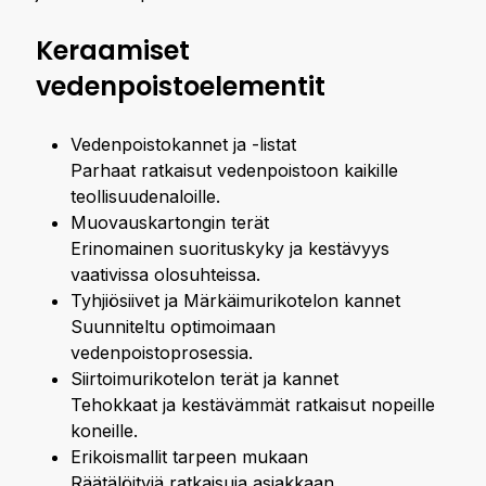
Keraamiset
vedenpoistoelementit
Vedenpoistokannet ja -listat
Parhaat ratkaisut vedenpoistoon kaikille
teollisuudenaloille.
Muovauskartongin terät
Erinomainen suorituskyky ja kestävyys
vaativissa olosuhteissa.
Tyhjiösiivet ja Märkäimurikotelon kannet
Suunniteltu optimoimaan
vedenpoistoprosessia.
Siirtoimurikotelon terät ja kannet
Tehokkaat ja kestävämmät ratkaisut nopeille
koneille.
Erikoismallit tarpeen mukaan
Räätälöityjä ratkaisuja asiakkaan