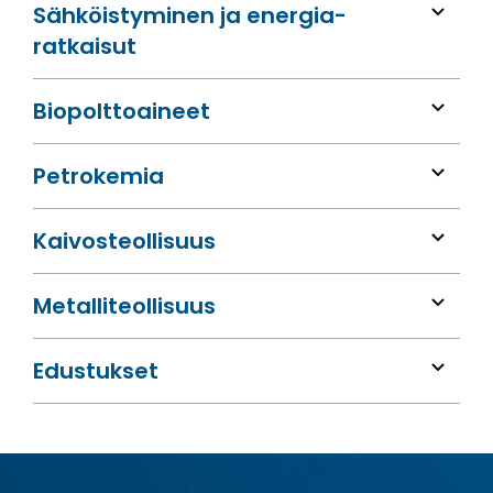
Sähköis­tyminen ja energia­
ratkaisut
Bio­polttoaineet
Petrokemia
Kaivos­teollisuus
Metalli­teollisuus
Edustukset