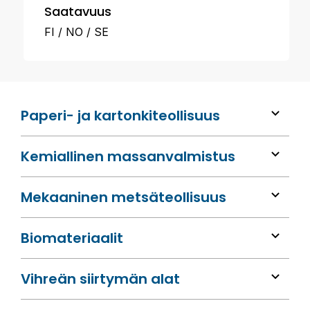
Saatavuus
FI
NO
SE
Paperi- ja kartonkiteollisuus
Kemiallinen massan­valmistus
Mekaaninen metsä­teollisuus
Bio­materiaalit
Vihreän siirtymän alat