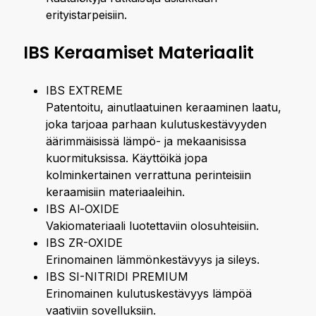
erityistarpeisiin.
IBS Keraamiset Materiaalit
IBS EXTREME
Patentoitu, ainutlaatuinen keraaminen laatu,
joka tarjoaa parhaan kulutuskestävyyden
äärimmäisissä lämpö- ja mekaanisissa
kuormituksissa. Käyttöikä jopa
kolminkertainen verrattuna perinteisiin
keraamisiin materiaaleihin.
IBS Al-OXIDE
Vakiomateriaali luotettaviin olosuhteisiin.
IBS ZR-OXIDE
Erinomainen lämmönkestävyys ja sileys.
IBS SI-NITRIDI PREMIUM
Erinomainen kulutuskestävyys lämpöä
vaativiin sovelluksiin.