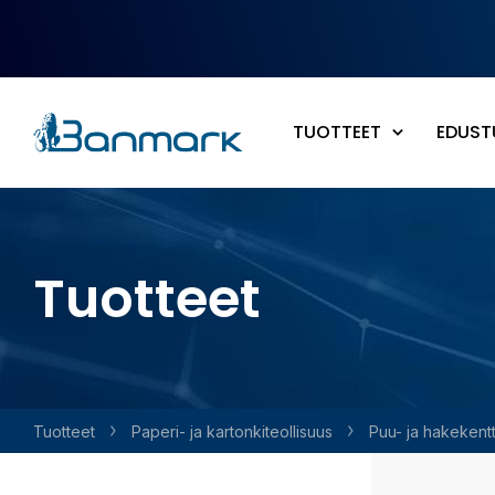
Siirry pääsisältöön
TUOTTEET
EDUST
Tuotteet
Tuotteet
Paperi- ja kartonkiteollisuus
Puu- ja hakekent