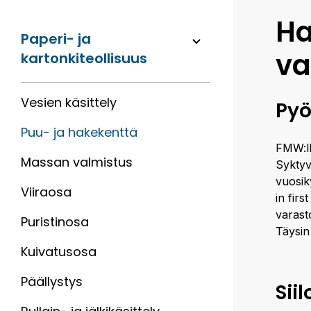
H
Paperi- ja
va
kartonkiteollisuus
Vesien käsittely
Pyö
Puu- ja hakekenttä
FMW:ll
Massan valmistus
Syktyv
vuosik
Viiraosa
in firs
varast
Puristinosa
Täysin
Kuivatusosa
Päällystys
Siil