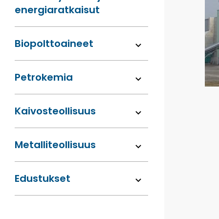
energia­ratkaisut
Bio­polttoaineet
Petrokemia
Kaivos­teollisuus
Metalli­teollisuus
Edustukset