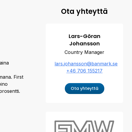
Ota yhteyttä
Lars-Göran
Johansson
Country Manager
 aina
lars.johansson@banmark.se
+46 706 155217
mana. First
eino
Ota yhteyttä
prosentti.