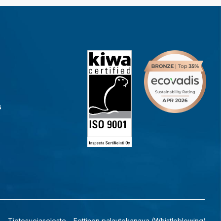
s
Tietosuojaseloste
Eettinen palautekanava (Whistleblowing)