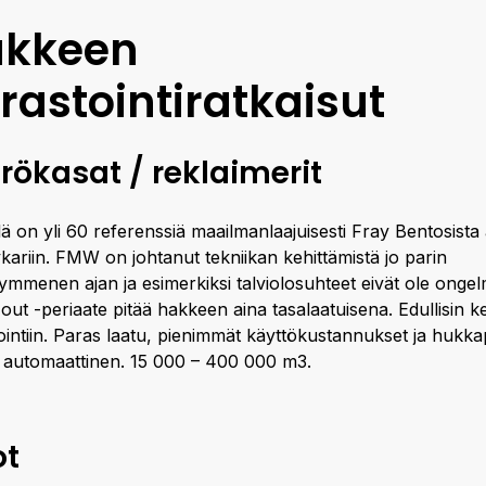
akkeen
rastointiratkaisut
rökasat / reklaimerit
ä on yli 60 referenssiä maailmanlaajuisesti Fray Bentosista
kariin. FMW on johtanut tekniikan kehittämistä jo parin
ymmenen ajan ja esimerkiksi talviolosuhteet eivät ole ongel
t out -periaate pitää hakkeen aina tasalaatuisena. Edullisin k
ointiin. Paras laatu, pienimmät käyttökustannukset ja hukka
 automaattinen. 15 000 – 400 000 m3.
ot