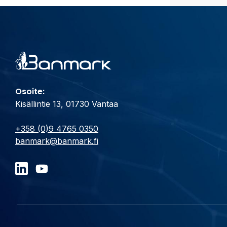
Osoite:
Kisällintie 13, 01730 Vantaa
+358 (0)9 4765 0350
banmark@banmark.fi