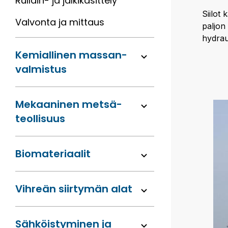
Rullain- ja jälkikäsittely
Siilot
Valvonta ja mittaus
paljon
hydrau
Kemiallinen massan­
valmistus
Mekaaninen metsä­
teollisuus
Bio­materiaalit
Vihreän siirtymän alat
Sähköis­tyminen ja