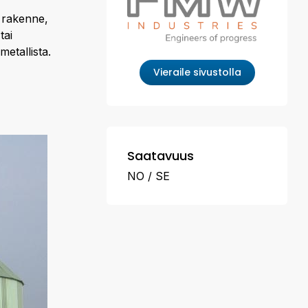
a rakenne,
tai
metallista.
Vieraile sivustolla
Saatavuus
NO
SE