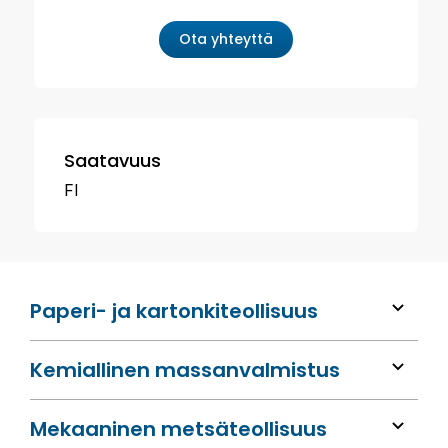
Ota yhteyttä
Saatavuus
FI
Paperi- ja kartonkiteollisuus
Kemiallinen massan­valmistus
Mekaaninen metsä­teollisuus