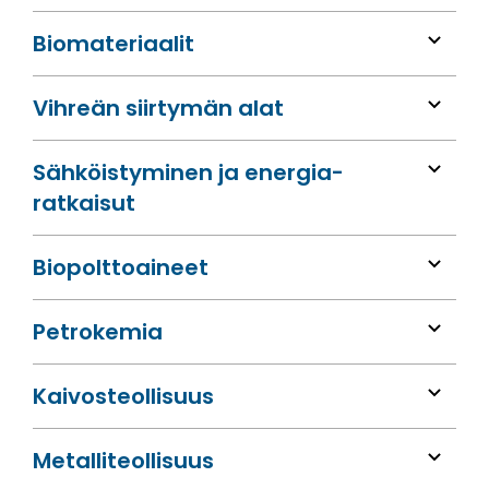
Bio­materiaalit
Vihreän siirtymän alat
Sähköis­tyminen ja energia­
ratkaisut
Bio­polttoaineet
Petrokemia
Kaivos­teollisuus
Metalli­teollisuus