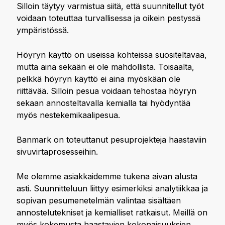
Silloin täytyy varmistua siitä, että suunnitellut työt
voidaan toteuttaa turvallisessa ja oikein pestyssä
ympäristössä.
Höyryn käyttö on useissa kohteissa suositeltavaa,
mutta aina sekään ei ole mahdollista. Toisaalta,
pelkkä höyryn käyttö ei aina myöskään ole
riittävää. Silloin pesua voidaan tehostaa höyryn
sekaan annosteltavalla kemialla tai hyödyntää
myös nestekemikaalipesua.
Banmark on toteuttanut pesuprojekteja haastaviin
sivuvirtaprosesseihin.
Me olemme asiakkaidemme tukena aivan alusta
asti. Suunnitteluun liittyy esimerkiksi analytiikkaa ja
sopivan pesumenetelmän valintaa sisältäen
annostelutekniset ja kemialliset ratkaisut. Meillä on
myös kokemusta haastavien kokonaisuuksien