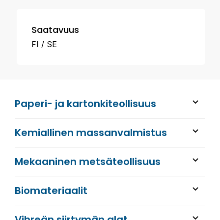
Saatavuus
FI
SE
Paperi- ja kartonkiteollisuus
Kemiallinen massan­valmistus
Mekaaninen metsä­teollisuus
Bio­materiaalit
Vihreän siirtymän alat