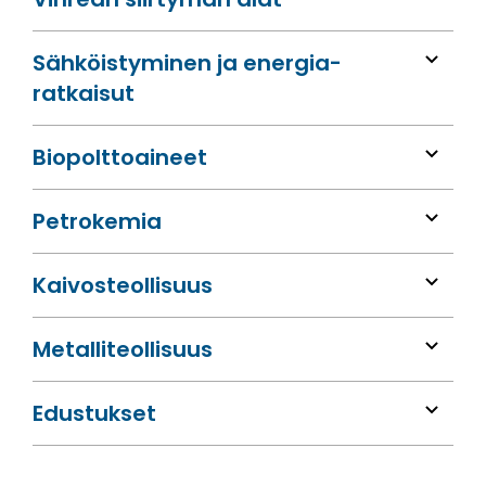
Sähköis­tyminen ja energia­
ratkaisut
Bio­polttoaineet
Petrokemia
Kaivos­teollisuus
Metalli­teollisuus
Edustukset